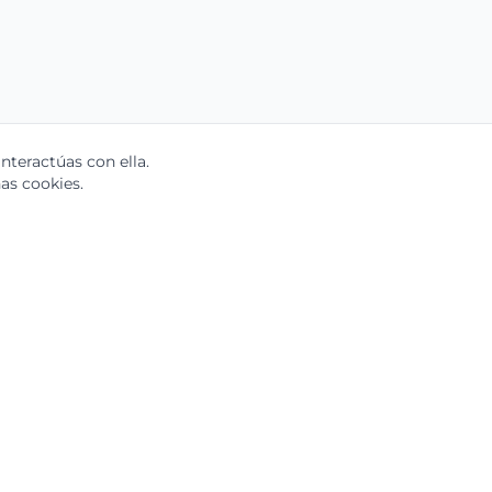
teractúas con ella.
as cookies.
Soluciones
Por Rol
nocimiento
Gerentes de Trade Marketing
Gerentes de Operaciones
e
Gerentes de RRHH