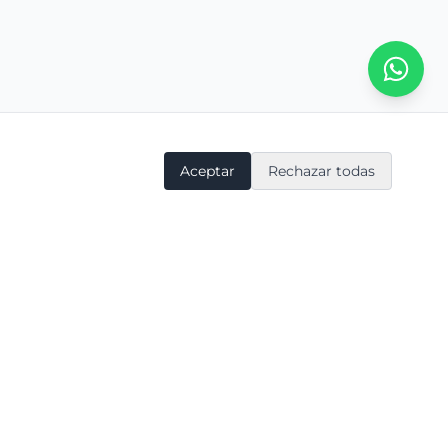
Aceptar
Rechazar todas
Soporte
Síguenos
Estado de plataformas
LinkedIn
Contacto
Instagram
Masterplan