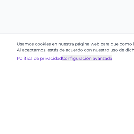
Usamos cookies en nuestra página web para que como in
Al aceptarnos, estás de acuerdo con nuestro uso de dich
Política de privacidad
Configuración avanzada
Productos
Ignite
Ohla.ai
Calle 90 #14 - 26
Centralización de Co
Bogotá, Colombia
Consulta con IA
contacto@ohla.ai
Mensajería Inteligent