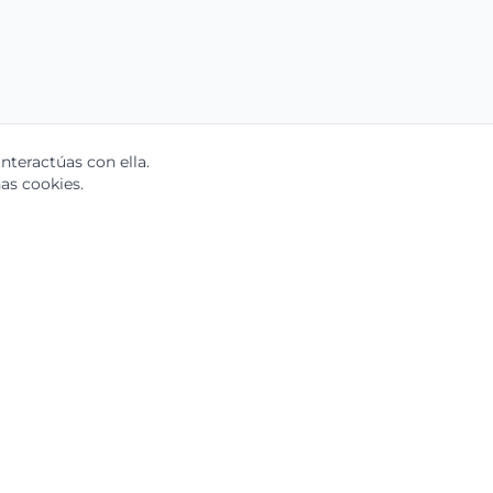
teractúas con ella.
as cookies.
Soluciones
Por Rol
nocimiento
Gerentes de Trade Marketing
Gerentes de Operaciones
e
Gerentes de RRHH