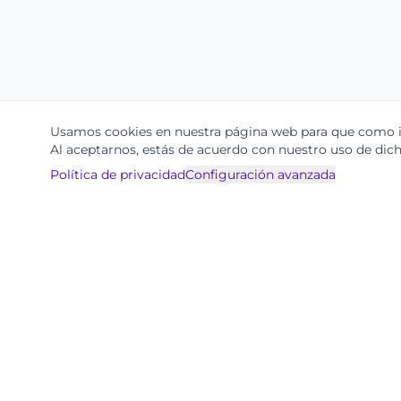
Usamos cookies en nuestra página web para que como in
Al aceptarnos, estás de acuerdo con nuestro uso de dich
Política de privacidad
Configuración avanzada
Productos
Ignite
Ohla.ai
Calle 90 #14 - 26
Centralización de Co
Bogotá, Colombia
Consulta con IA
contacto@ohla.ai
Mensajería Inteligent