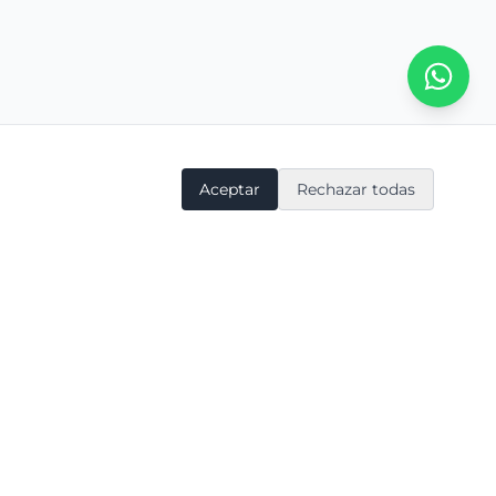
Aceptar
Rechazar todas
Soporte
Síguenos
Estado de plataformas
LinkedIn
Contacto
Instagram
Masterplan