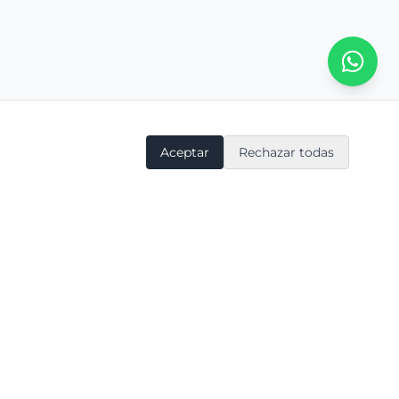
Aceptar
Rechazar todas
Soporte
Síguenos
Estado de plataformas
LinkedIn
Contacto
Instagram
Masterplan