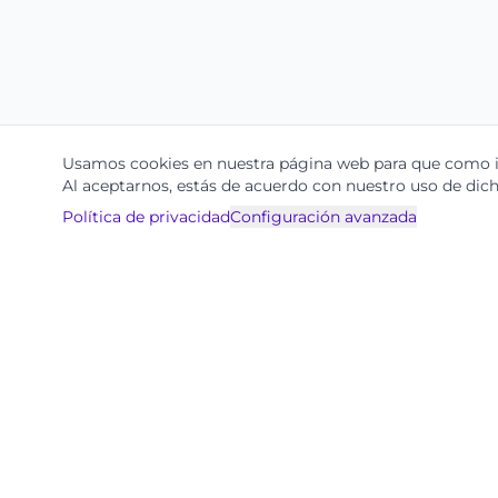
Usamos cookies en nuestra página web para que como in
Al aceptarnos, estás de acuerdo con nuestro uso de dich
Política de privacidad
Configuración avanzada
Productos
Ignite
Ohla.ai
Calle 90 #14 - 26
Centralización de Co
Bogotá, Colombia
Consulta con IA
contacto@ohla.ai
Mensajería Inteligent