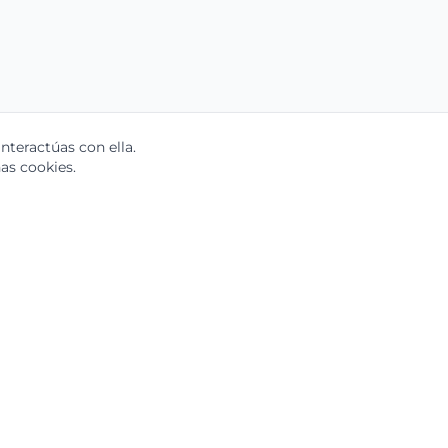
teractúas con ella.
as cookies.
Soluciones
Por Rol
nocimiento
Gerentes de Trade Marketing
Gerentes de Operaciones
e
Gerentes de RRHH