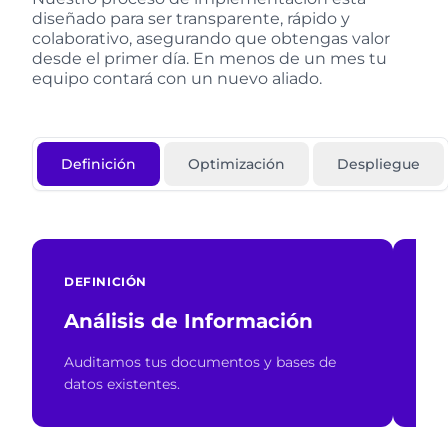
diseñado para ser transparente, rápido y
colaborativo, asegurando que obtengas valor
desde el primer día. En menos de un mes tu
equipo contará con un nuevo aliado.
Definición
Optimización
Despliegue
DEFINICIÓN
DE
Análisis de Información
De
Auditamos tus documentos y bases de
Ide
datos existentes.
cap