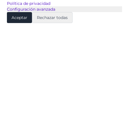
Política de privacidad
Configuración avanzada
Aceptar
Rechazar todas
Ohla.ai
Calle 90 #14 - 26
Bogotá, Colombia
contacto@ohla.ai
Productos
Ignite
Centralización de Conocimiento
Consulta con IA
Mensajería Inteligente