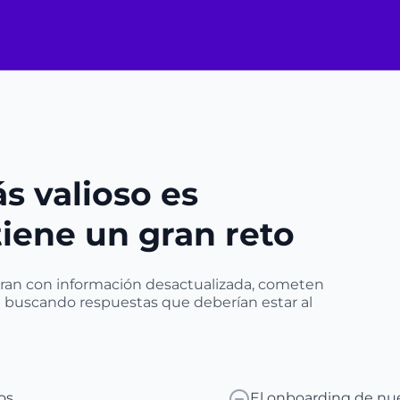
s valioso es
 tiene un gran reto
eran con información desactualizada, cometen
e buscando respuestas que deberían estar al
os
El onboarding de nu