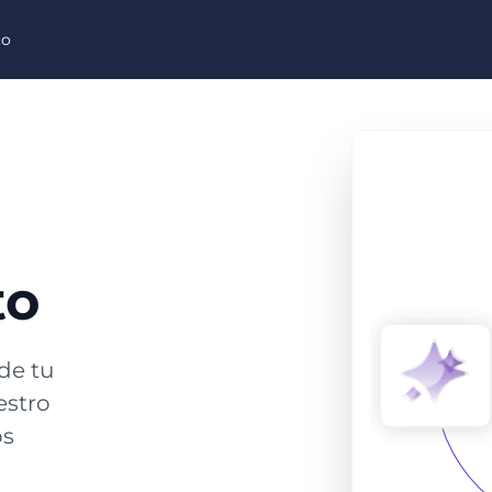
to
to
de tu
estro
os